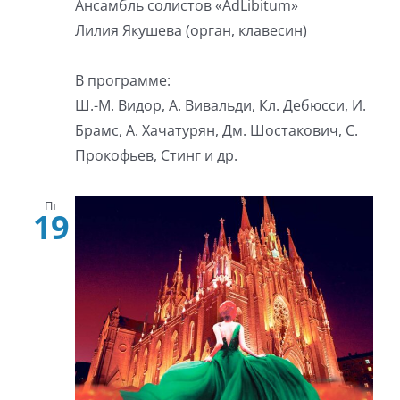
Ансамбль солистов «AdLibitum»
Лилия Якушева (орган, клавесин)
В программе:
Ш.-М. Видор, А. Вивальди, Кл. Дебюсси, И.
Брамс, А. Хачатурян, Дм. Шостакович, С.
Прокофьев, Стинг и др.
Пт
19