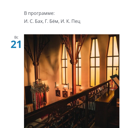
В программе:
И. С. Бах, Г. Бём, И. К. Пец
Вс
21