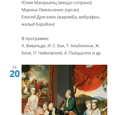
Юлия Макарьянц (меццо-сопрано)
Марина Омельченко (орган)
Елисей Дрегалин (маримба, вибрафон,
малый барабан)
В программе:
А. Вивальди, И. С. Бах, Т. Альбинони, Ж.
Бизе, П. Чайковский, А. Пьяццолла и др.
Сб
20