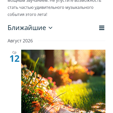
мощным звучанием. Не упустите возможность
стать частью удивительного музыкального
события этого лета!
Со
Ближайшие
Нав
Списо
Выбрать
пр
дату.
по
Август 2026
на
про
Ср
12