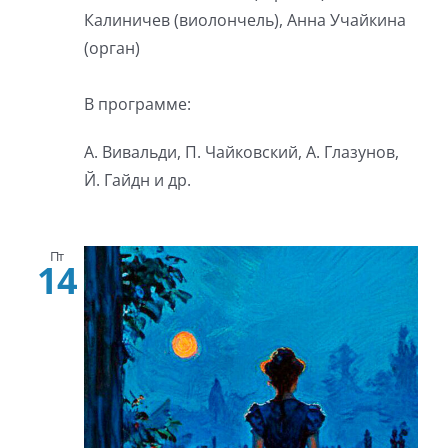
Калиничев (виолончель), Анна Учайкина
(орган)
В программе:
А. Вивальди, П. Чайковский, А. Глазунов,
Й. Гайдн и др.
Пт
14