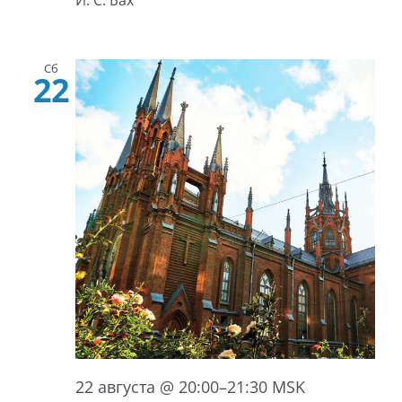
И. С. Бах
Сб
22
22 августа @ 20:00
–
21:30
MSK