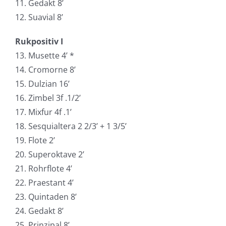
11. Gedakt 8’
12. Suavial 8’
Rukpositiv I
13. Musette 4’ *
14. Cromorne 8’
15. Dulzian 16’
16. Zimbel 3f .1/2’
17. Mixfur 4f .1’
18. Sesquialtera 2 2/3’ + 1 3/5’
19. Flote 2’
20. Superoktave 2’
21. Rohrflote 4’
22. Praestant 4’
23. Quintaden 8’
24. Gedakt 8’
25. Prinzipal 8’