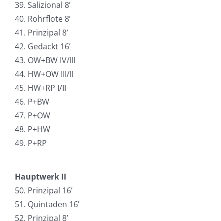
39. Salizional 8’
40. Rohrflote 8’
41. Prinzipal 8’
42. Gedaсkt 16’
43. OW+BW IV/III
44. HW+OW III/II
45. HW+RP I/II
46. P+BW
47. P+OW
48. P+HW
49. P+RP
Hauptwerk II
50. Prinzipal 16’
51. Quintaden 16’
52. Prinzipal 8’