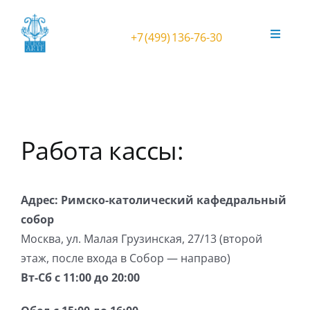
Skip
to
+7 (499) 136-76-30
Toggle
content
Navigat
Афиша
Фестиваль ORGANичное ЛЕТО
Работа кассы:
Театральный орган в усадьбе
Адрес: Римско-католический кафедральный
Концерты в Соборе
собор
Москва, ул. Малая Грузинская, 27/13 (второй
Концерты в Анапе
этаж, после входа в Собор — направо)
Вт-Сб с 11:00 до 20:00
Орган Kuhn