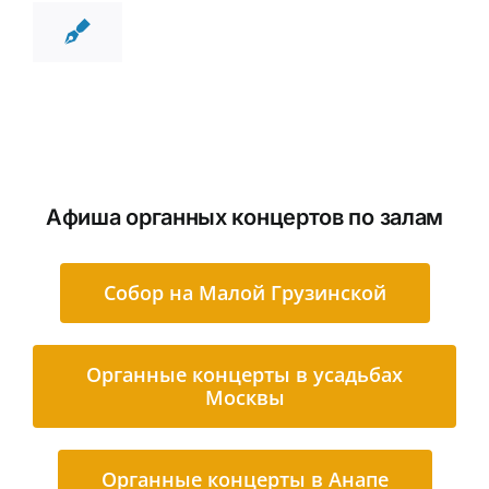
Афиша органных концертов по залам
Cобор на Малой Грузинской
Органные концерты в усадьбах
Москвы
Органные концерты в Анапе