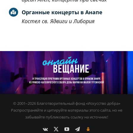
Органные концерты в Анапе
Костел св. Ядвиги и Либория
© 2001–
2026 Благотворительный фонд «Искусство добра»
Распространяйте и цитируйте материалы этого сайта, но не
забывайте публиковать ссылку на источник!
Vk
X
YouTube
Custom
Ok