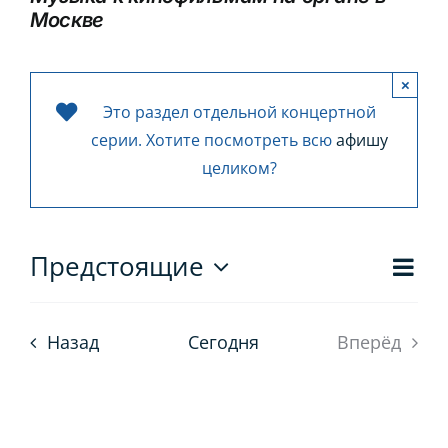
Москве
Игра на органе
×
Это раздел отдельной концертной
серии. Хотите посмотреть всю
афишу
целиком?
Со
Предстоящие
Нав
Списо
Выбрать
пр
дату.
по
Назад
Сегодня
Вперёд
на
про