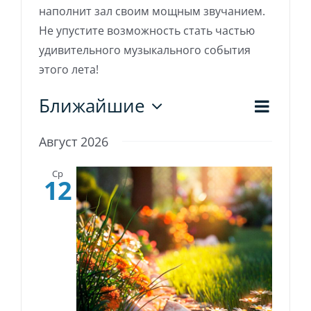
наполнит зал своим мощным звучанием.
Не упустите возможность стать частью
удивительного музыкального события
этого лета!
Соб
Ближайшие
Нави
Список
Выбрать
про
дату.
по
Август 2026
нав
прос
Ср
12