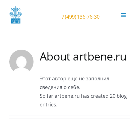
Skip
to
+7 (499) 136-76-30
Toggle
content
Navigat
Афиша
About
artbene.ru
Фестиваль ORGANичное ЛЕТО
Театральный орган в усадьбе
Этот автор еще не заполнил
сведения о себе.
Концерты в Соборе
So far artbene.ru has created 20 blog
entries.
Концерты в Анапе
Орган Kuhn