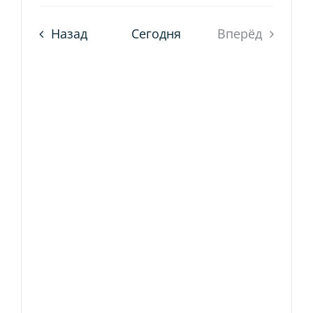
Выбрать
про
дату.
по
Назад
Сегодня
Вперёд
нав
прос