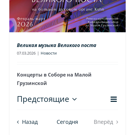
Великая музыка Великого поста
07.03.2026
|
Новости
Концерты в Соборе на Малой
Грузинской
Соб
Предстоящие
Нави
Список
Выбрать
про
дату.
по
Назад
Сегодня
Вперёд
нав
прос