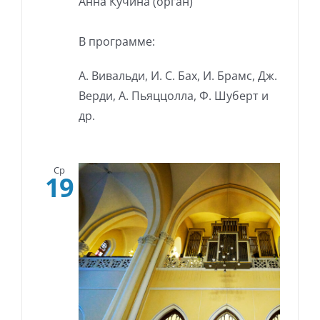
Анна Кучина (орган)
В программе:
А. Вивальди, И. С. Бах, И. Брамс, Дж.
Верди, А. Пьяццолла, Ф. Шуберт и
др.
Ср
19