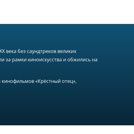
Х века без саундтреков великих
и за рамки киноискусства и обжились на
из кинофильмов «Крёстный отец»,