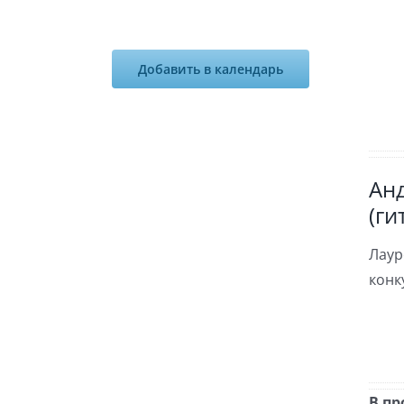
Добавить в календарь
Ан
(ги
Лаур
конк
В пр