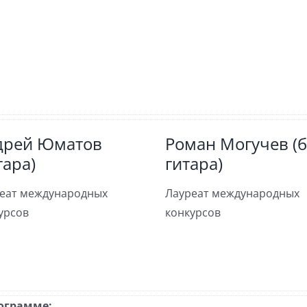
дрей Юматов
Роман Могучев (б
тара)
гитара)
еат международных
Лауреат международных
урсов
конкурсов
ограмме: