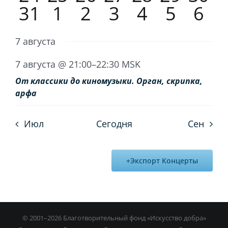
0
0
1
0
0
1
0
31
1
2
3
4
5
6
концерты,
концерты,
событие,
концерты,
концерты,
событие
собы
Игра на органе
концерты,
концерты,
событие,
концерты,
концерты,
событи
кон
7 августа
7 августа @ 21:00
–
22:30
MSK
От классики до киномузыки. Орган, скрипка,
арфа
Июл
Сегодня
Сен
Экспорт Концерты
© 2001–
2026 Благотворительный фонд «Искусство добра»