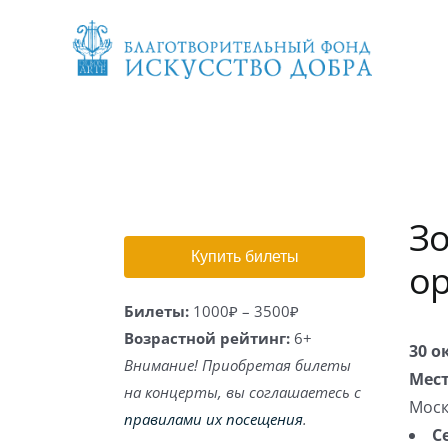
Skip
to
content
Зо
Купить билеты
ор
Билеты:
1000₽ – 3500₽
Возрастной рейтинг:
6+
30 о
Внимание! Приобретая билеты
Мест
на концерты, вы соглашаетесь с
Моск
правилами их посещения
.
С