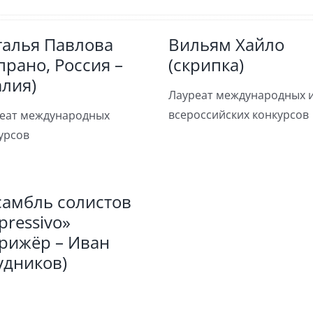
талья Павлова
Вильям Хайло
прано, Россия –
(скрипка)
лия)
Лауреат международных 
всероссийских конкурсов
еат международных
урсов
самбль солистов
pressivo»
ирижёр – Иван
удников)