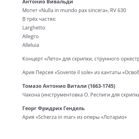
Антонио Вивальди
Мотет «Nulla in mundo pax sincera», RV 630
В трёх частях:
Larghetto
Allegro
Alleluia
Концерт «Лето» для скрипки, струнного оркестр
Ария Персея «Sovente il sole» из кантаты «Ос
Томазо Антонио Витали (1663-1745)
Чакона (инструментовка О. Респиги для скрипки
Георг Фридрих Гендель
Ария «Scherza in mar» из оперы «Лотарио»