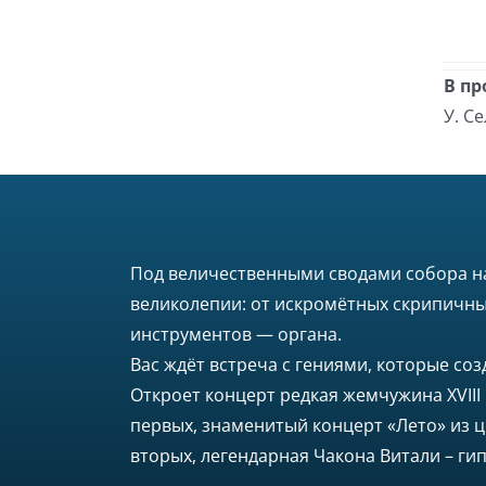
В пр
У. Се
Под величественными сводами собора на
великолепии: от искромётных скрипичн
инструментов — органа.
Вас ждёт встреча с гениями, которые соз
Откроет концерт редкая жемчужина XVIII
первых, знаменитый концерт «Лето» из ци
вторых, легендарная Чакона Витали – гип