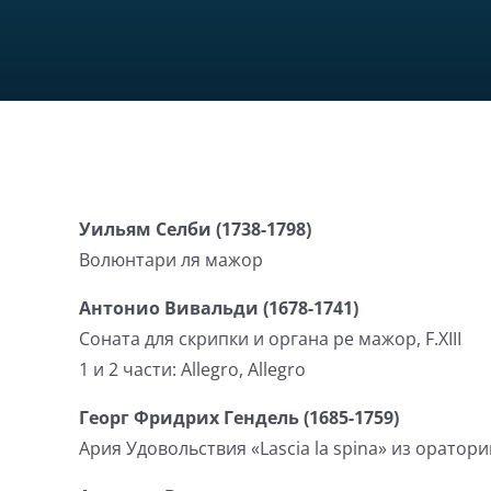
Уильям Селби (1738-1798)
Волюнтари ля мажор
Антонио Вивальди (1678-1741)
Соната для скрипки и органа ре мажор, F.XIII
1 и 2 части: Allegro, Allegro
Георг Фридрих Гендель (1685-1759)
Ария Удовольствия «Lascia la spina» из орато