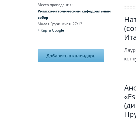
Место проведения:
Римско-католический кафедральный
На
собор
Малая Грузинская, 27/13
(со
+ Карта Google
Ита
Лаур
Добавить в календарь
конк
Ан
«Es
(д
Пр