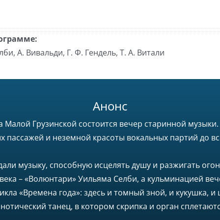
ограмме:
лби, А. Вивальди, Г. Ф. Гендель, Т. А. Витали
Анонс
 Малой Грузинской состоится вечер старинной музыки. 
ых пассажей и неземной красоты вокальных партий до
дали музыку, способную исцелять душу и разжигать огонь
 века – «Волюнтари» Уильяма Селби, а кульминацией вече
кла «Времена года»: здесь и томный зной, и кукушка, и 
нотический танец, в котором скрипка и орган сплетаютс