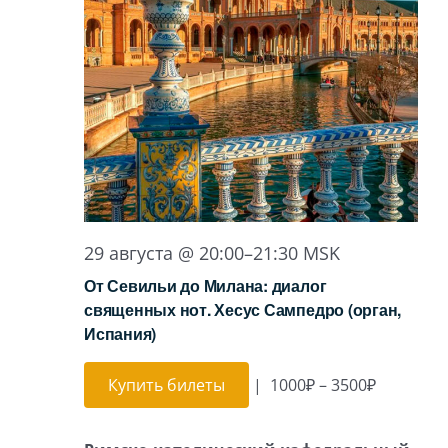
29 августа @ 20:00
–
21:30
MSK
От Севильи до Милана: диалог
священных нот. Хесус Сампедро (орган,
Испания)
Купить билеты
|
1000₽ – 3500₽