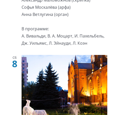
Александр Маломожнов (скрипка)
Софья Москалёва (арфа)
Анна Ветлугина (орган)
В программе:
А. Вивальди, В. А. Моцарт, И. Пахельбель,
Дж. Уильямс, Л. Эйнауди, Л. Коэн
Сб
8