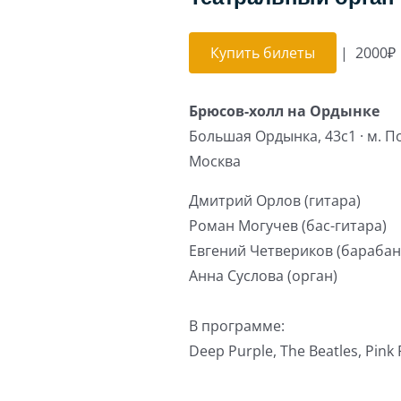
Купить билеты
|
2000₽
Брюсов-холл на Ордынке
Большая Ордынка, 43с1 · м. П
Москва
Дмитрий Орлов (гитара)
Роман Могучев (бас-гитара)
Евгений Четвериков (барабан
Анна Суслова (орган)
В программе:
Deep Purple, The Beatles, Pink 