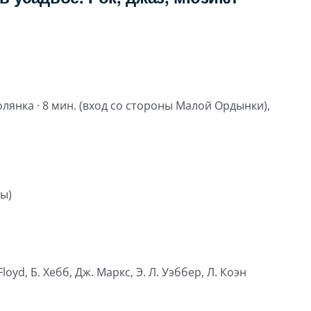
олянка · 8 мин. (вход со стороны Малой Ордынки),
ы)
Floyd, Б. Хебб, Дж. Маркс, Э. Л. Уэббер, Л. Коэн