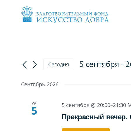
Skip
to
content
5 сентября
 - 
2
Сегодня
Выбрать
дату.
Сентябрь 2026
Сб
5 сентября @ 20:00
–
21:30
M
5
Прекрасный вечер. 