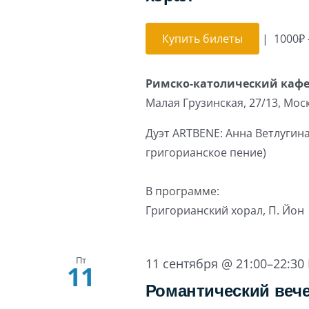
Купить билеты
|
1000₽ 
Римско-католический каф
Малая Грузинская, 27/13, Мос
Дуэт ARTBENE: Анна Ветлугина
григорианское пение)
В программе:
Григорианский хорал, П. Йон
Пт
11 сентября @ 21:00
–
22:30
11
Романтический вече