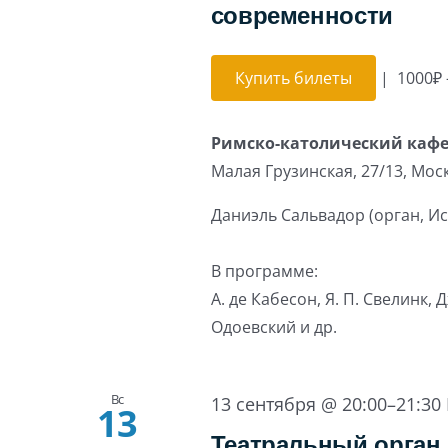
современности
Купить билеты
|
1000₽ 
Римско-католический каф
Малая Грузинская, 27/13, Мос
Даниэль Сальвадор (орган, И
В программе:
А. де Кабесон, Я. П. Свелинк, Д
Одоевский и др.
Вс
13 сентября @ 20:00
–
21:30
13
Театральный орган 