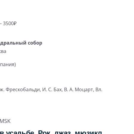
– 3500₽
едральный собор
ква
спания)
ж. Фрескобальди, И. С. Бах, В. А. Моцарт, Вл.
MSK
в усадьбе. Рок, джаз, мюзикл