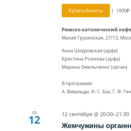
Купить билеты
|
1000₽ 
Римско-католический каф
Малая Грузинская, 27/13, Мос
Анна Шкуровская (арфа)
Кристина Рожкова (арфа)
Марина Омельченко (орган)
В программе:
А. Вивальди, И. С. Бах, Г. Ф. Г
Сб
12 сентября @ 20:00
–
21:30
12
Жемчужины органно