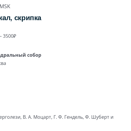
MSK
кал, скрипка
– 3500₽
едральный собор
ква
Перголези, В. А. Моцарт, Г. Ф. Гендель, Ф. Шуберт и