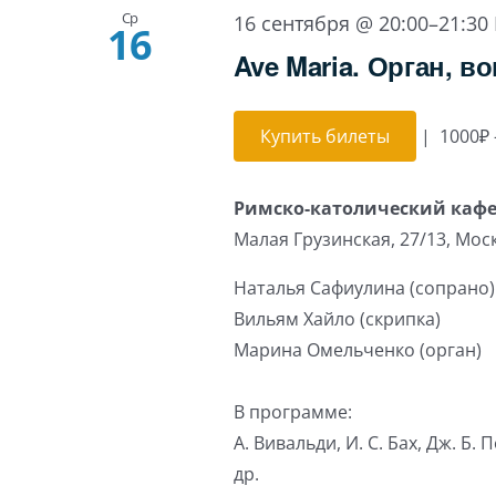
Ср
16 сентября @ 20:00
–
21:30
16
Ave Maria. Орган, во
Купить билеты
|
1000₽ 
Римско-католический каф
Малая Грузинская, 27/13, Мос
Наталья Сафиулина (сопрано)
Вильям Хайло (скрипка)
Марина Омельченко (орган)
В программе:
А. Вивальди, И. С. Бах, Дж. Б. 
др.