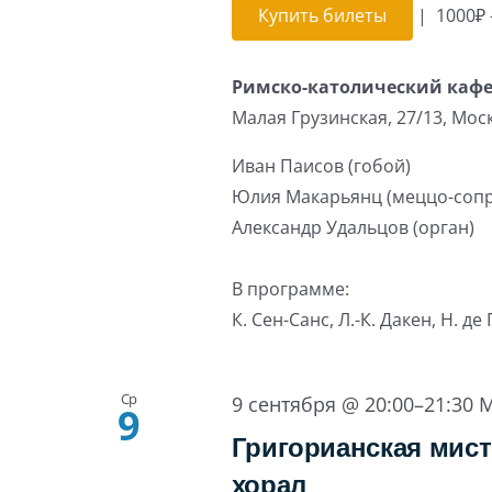
Купить билеты
|
1000₽ 
Римско-католический каф
Малая Грузинская, 27/13, Мос
Иван Паисов (гобой)
Юлия Макарьянц (меццо-соп
Александр Удальцов (орган)
В программе:
К. Сен-Санс, Л.-К. Дакен, Н. де
Ср
9 сентября @ 20:00
–
21:30
M
9
Григорианская мист
хорал