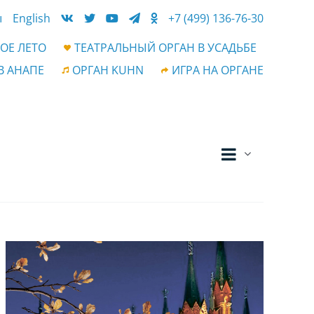
ы
English
+7 (499) 136-76-30
ОЕ ЛЕТО
ТЕАТРАЛЬНЫЙ ОРГАН В УСАДЬБЕ
В АНАПЕ
ОРГАН KUHN
ИГРА НА ОРГАНЕ
Событ
Навигац
Список
просм
по
навиг
просмот