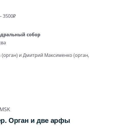
– 3500₽
едральный собор
ква
 (орган) и Дмитрий Максименко (орган,
MSK
р. Орган и две арфы