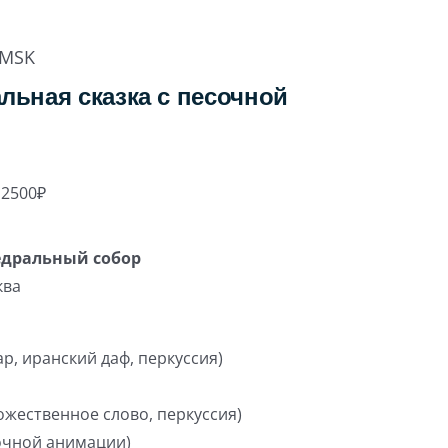
MSK
льная сказка с песочной
 2500₽
едральный собор
ква
ар, иранский даф, перкуссия)
жественное слово, перкуссия)
очной анимации)