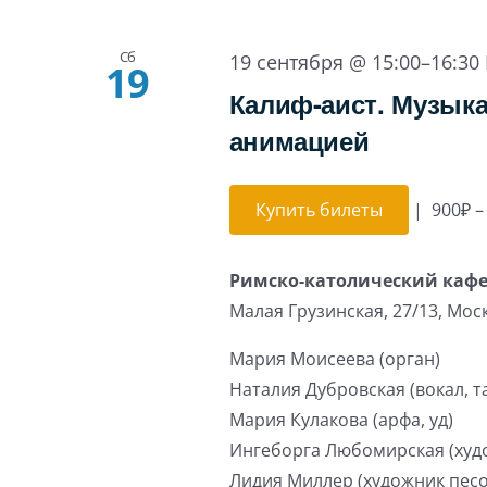
Сб
19 сентября @ 15:00
–
16:30
19
Калиф-аист. Музыка
анимацией
Купить билеты
|
900₽ –
Римско-католический каф
Малая Грузинская, 27/13, Мос
Мария Моисеева (орган)
Наталия Дубровская (вокал, т
Мария Кулакова (арфа, уд)
Ингеборга Любомирская (худо
Лидия Миллер (художник пес