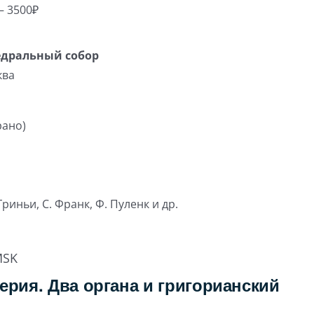
– 3500₽
едральный собор
ква
рано)
 Гриньи, С. Франк, Ф. Пуленк и др.
SK
ерия. Два органа и григорианский