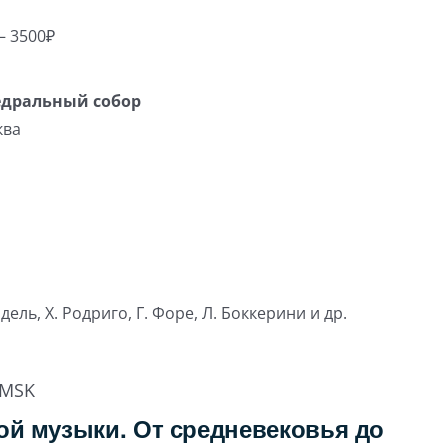
– 3500₽
едральный собор
ква
ендель, Х. Родриго, Г. Форе, Л. Боккерини и др.
MSK
й музыки. От средневековья до