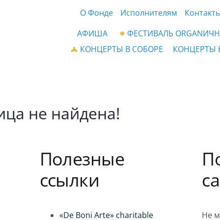
О Фонде
Исполнителям
Контакт
АФИША
ФЕСТИВАЛЬ ORGANИЧН
КОНЦЕРТЫ В СОБОРЕ
КОНЦЕРТЫ 
ица не найдена!
Полезные
П
ссылки
с
«De Boni Arte» charitable
Не м