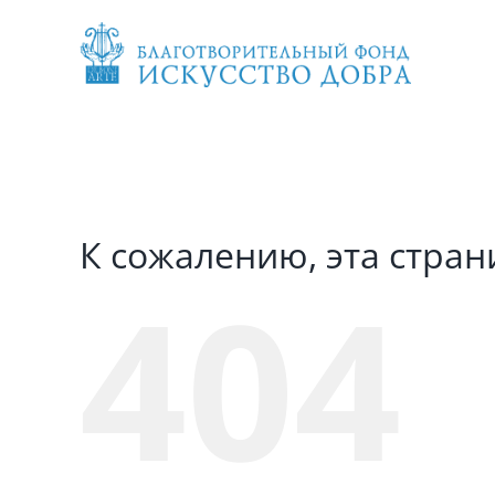
Skip
to
content
К сожалению, эта стран
404