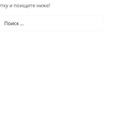
тку и поищите ниже!
льтат
ка: