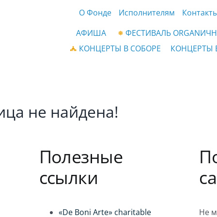
О Фонде
Исполнителям
Контакт
АФИША
ФЕСТИВАЛЬ ORGANИЧН
КОНЦЕРТЫ В СОБОРЕ
КОНЦЕРТЫ 
ица не найдена!
Полезные
П
ссылки
с
«De Boni Arte» charitable
Не м