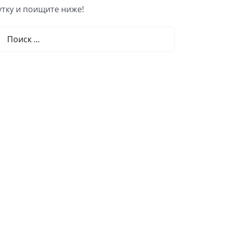
тку и поищите ниже!
льтат
ка: