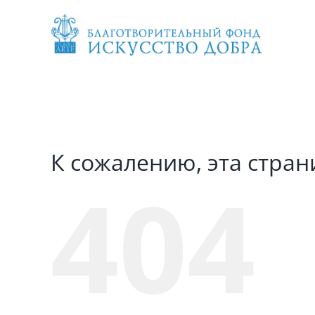
Skip
to
content
К сожалению, эта стран
404