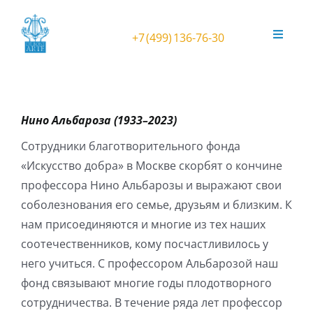
Skip
to
+7 (499) 136-76-30
Toggle
content
Navigat
Афиша
Фестиваль ORGANичное ЛЕТО
Нино Альбароза (1933–2023)
Сотрудники благотворительного фонда
Театральный орган в усадьбе
«Искусство добра» в Москве скорбят о кончине
профессора Нино Альбарозы и выражают свои
Концерты в Соборе
соболезнования его семье, друзьям и близким. К
нам присоединяются и многие из тех наших
соотечественников, кому посчастливилось у
Концерты в Анапе
него учиться. С профессором Альбарозой наш
фонд связывают многие годы плодотворного
Орган Kuhn
сотрудничества. В течение ряда лет профессор