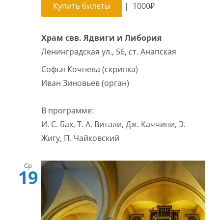
Купить билеты
|
1000₽
Храм свв. Ядвиги и Либория
Ленинградская ул., 56, ст. Анапская
Софья Кочнева (скрипка)
Иван Зиновьев (орган)
В программе:
И. С. Бах, Т. А. Витали, Дж. Каччини, Э.
Жигу, П. Чайковский
Ср
19