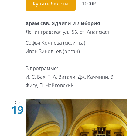
Купить билеты
|
1000₽
Храм свв. Ядвиги и Либория
Ленинградская ул., 56, ст. Анапская
Софья Кочнева (скрипка)
Иван Зиновьев (орган)
В программе:
И. С. Бах, Т. А. Витали, Дж. Каччини, Э.
Жигу, П. Чайковский
Ср
19