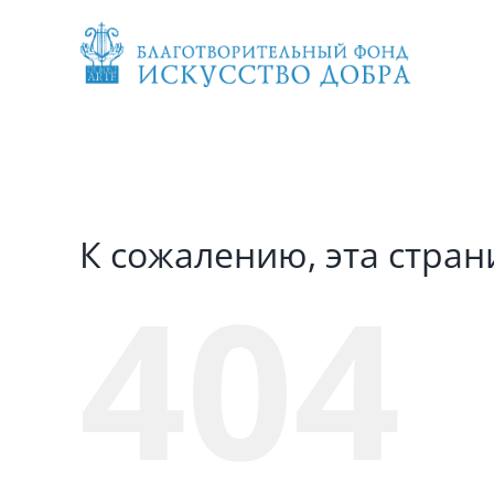
Skip
to
content
К сожалению, эта стран
404