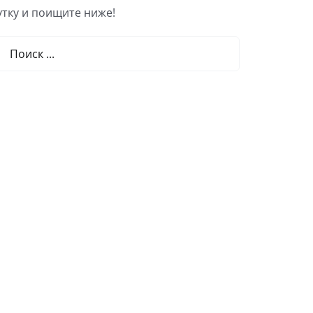
тку и поищите ниже!
льтат
ка: