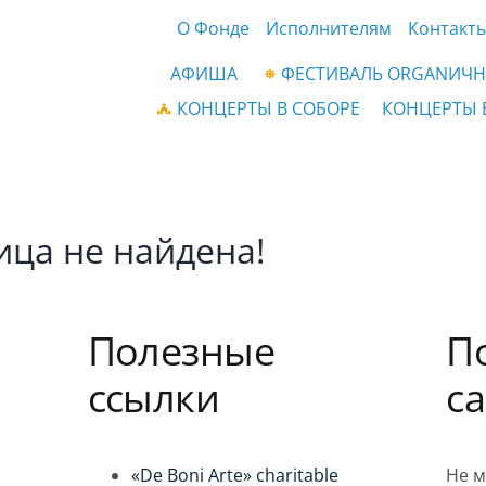
О Фонде
Исполнителям
Контакт
АФИША
ФЕСТИВАЛЬ ORGANИЧН
КОНЦЕРТЫ В СОБОРЕ
КОНЦЕРТЫ 
ица не найдена!
Полезные
П
ссылки
с
«De Boni Arte» charitable
Не м