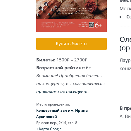
Мест
Моск
С
Ол
Купить билеты
(ор
Билеты:
1500₽ – 2700₽
Лаур
Возрастной рейтинг:
6+
конк
Внимание! Приобретая билеты
на концерты, вы соглашаетесь с
правилами их посещения
.
Место проведения:
В пр
Концертный зал им. Ирины
А. В
Архиповой
Брюсов пер., 2/14, стр. 8
+ Карта Google