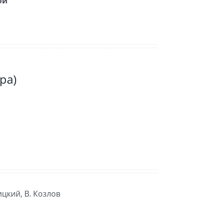
ой
ра)
ицкий, В. Козлов