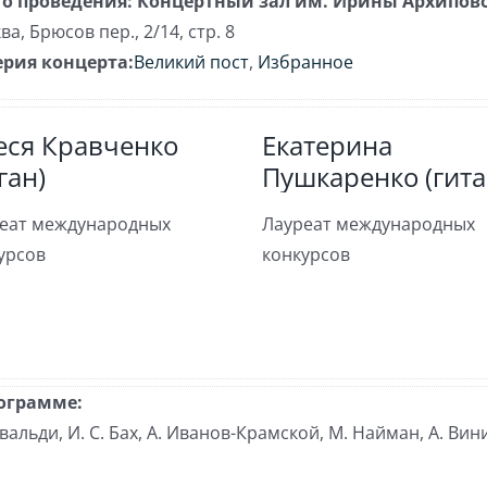
о проведения:
Концертный зал им. Ирины Архипов
ва
,
Брюсов пер., 2/14, стр. 8
ерия концерта:
Великий пост
,
Избранное
еся Кравченко
Екатерина
ган)
Пушкаренко (гита
еат международных
Лауреат международных
урсов
конкурсов
ограмме:
ивальди, И. С. Бах, А. Иванов-Крамской, М. Найман, А. Вин