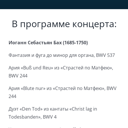
В программе концерта:
Иоганн Себастьян Бах (1685-1750)
Фантазия и фуга до минор для органа, BWV 537
Ария «Buß und Reu» из «Страстей по Матфею»,
BWV 244
Ария «Blute nur» из «Страстей по Матфею», BWV
244
Дуэт «Den Tod» из кантаты «Christ lag in
Todesbanden», BWV 4