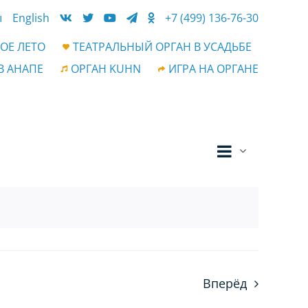
ы
English
+7 (499) 136-76-30
ОЕ ЛЕТО
ТЕАТРАЛЬНЫЙ ОРГАН В УСАДЬБЕ
В АНАПЕ
ОРГАН KUHN
ИГРА НА ОРГАНЕ
Событ
Навигац
Список
просм
по
навиг
просмот
Вперёд