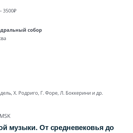
– 3500₽
едральный собор
ква
ендель, Х. Родриго, Г. Форе, Л. Боккерини и др.
MSK
й музыки. От средневековья до