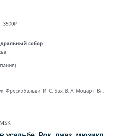
– 3500₽
едральный собор
ква
спания)
ж. Фрескобальди, И. С. Бах, В. А. Моцарт, Вл.
MSK
в усадьбе. Рок, джаз, мюзикл