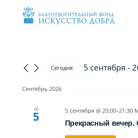
Skip
to
content
5 сентября
 - 
2
Сегодня
Выбрать
дату.
Сентябрь 2026
Сб
5 сентября @ 20:00
–
21:30
M
5
Прекрасный вечер. 