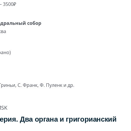
– 3500₽
едральный собор
ква
рано)
 Гриньи, С. Франк, Ф. Пуленк и др.
SK
ерия. Два органа и григорианский