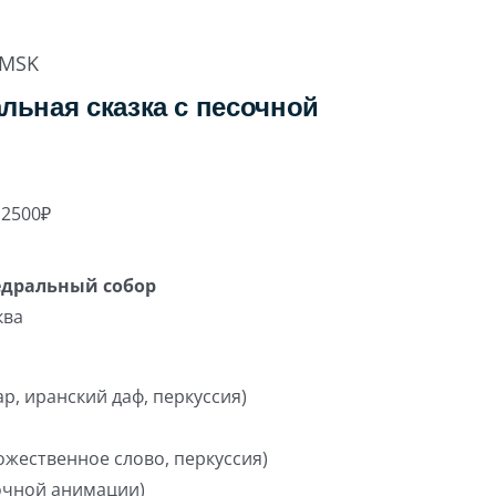
MSK
льная сказка с песочной
 2500₽
едральный собор
ква
ар, иранский даф, перкуссия)
жественное слово, перкуссия)
очной анимации)