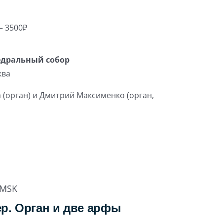
– 3500₽
едральный собор
ква
 (орган) и Дмитрий Максименко (орган,
MSK
р. Орган и две арфы