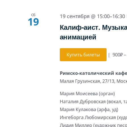
Сб
19 сентября @ 15:00
–
16:30
19
Калиф-аист. Музыка
анимацией
Купить билеты
|
900₽ –
Римско-католический каф
Малая Грузинская, 27/13, Мос
Мария Моисеева (орган)
Наталия Дубровская (вокал, т
Мария Кулакова (арфа, уд)
Ингеборга Любомирская (худо
Лидия Миллер (художник пес