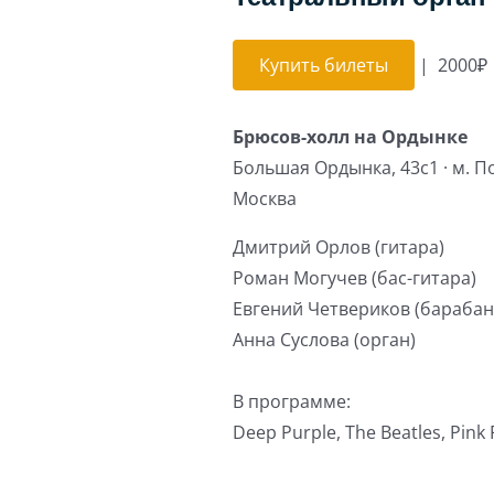
Купить билеты
|
2000₽
Брюсов-холл на Ордынке
Большая Ордынка, 43с1 · м. П
Москва
Дмитрий Орлов (гитара)
Роман Могучев (бас-гитара)
Евгений Четвериков (барабан
Анна Суслова (орган)
В программе:
Deep Purple, The Beatles, Pink 