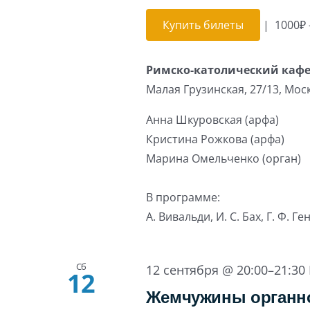
Купить билеты
|
1000₽ 
Римско-католический каф
Малая Грузинская, 27/13, Мос
Анна Шкуровская (арфа)
Кристина Рожкова (арфа)
Марина Омельченко (орган)
В программе:
А. Вивальди, И. С. Бах, Г. Ф. Г
Сб
12 сентября @ 20:00
–
21:30
12
Жемчужины органно