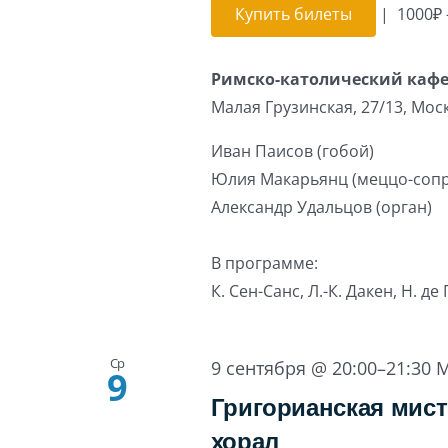
Купить билеты
|
1000₽ 
Римско-католический каф
Малая Грузинская, 27/13, Мос
Иван Паисов (гобой)
Юлия Макарьянц (меццо-соп
Александр Удальцов (орган)
В программе:
К. Сен-Санс, Л.-К. Дакен, Н. де
Ср
9 сентября @ 20:00
–
21:30
M
9
Григорианская мист
хорал