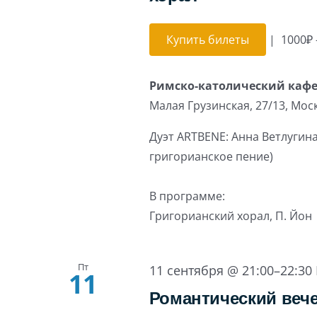
Купить билеты
|
1000₽ 
Римско-католический каф
Малая Грузинская, 27/13, Мос
Дуэт ARTBENE: Анна Ветлугина
григорианское пение)
В программе:
Григорианский хорал, П. Йон
Пт
11 сентября @ 21:00
–
22:30
11
Романтический вече