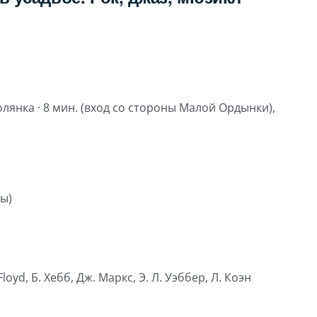
олянка · 8 мин. (вход со стороны Малой Ордынки),
ы)
Floyd, Б. Хебб, Дж. Маркс, Э. Л. Уэббер, Л. Коэн