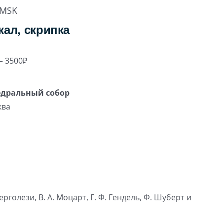
MSK
кал, скрипка
– 3500₽
едральный собор
ква
Перголези, В. А. Моцарт, Г. Ф. Гендель, Ф. Шуберт и