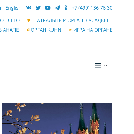
ы
English
+7 (499) 136-76-30
ОЕ ЛЕТО
ТЕАТРАЛЬНЫЙ ОРГАН В УСАДЬБЕ
В АНАПЕ
ОРГАН KUHN
ИГРА НА ОРГАНЕ
Событ
Навигац
Список
просм
по
навиг
просмот