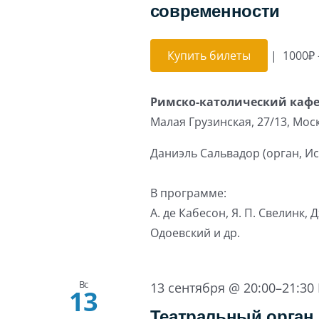
современности
Купить билеты
|
1000₽ 
Римско-католический каф
Малая Грузинская, 27/13, Мос
Даниэль Сальвадор (орган, И
В программе:
А. де Кабесон, Я. П. Свелинк, Д
Одоевский и др.
Вс
13 сентября @ 20:00
–
21:30
13
Театральный орган 