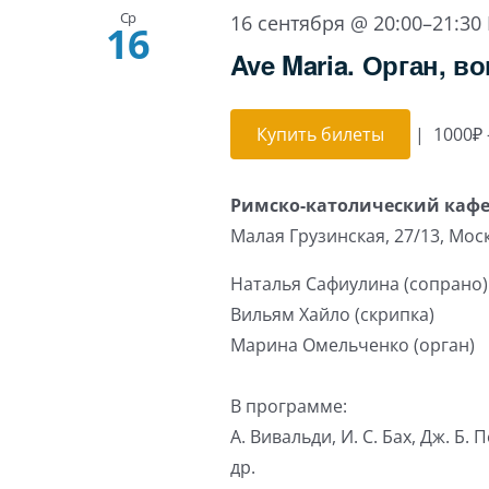
Ср
16 сентября @ 20:00
–
21:30
16
Ave Maria. Орган, во
Купить билеты
|
1000₽ 
Римско-католический каф
Малая Грузинская, 27/13, Мос
Наталья Сафиулина (сопрано)
Вильям Хайло (скрипка)
Марина Омельченко (орган)
В программе:
А. Вивальди, И. С. Бах, Дж. Б. 
др.