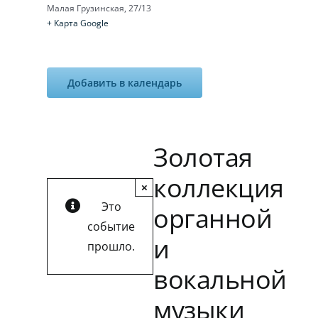
Малая Грузинская, 27/13
+ Карта Google
Добавить в календарь
Золотая
коллекция
×
Это
органной
событие
и
прошло.
вокальной
музыки