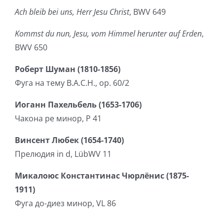
Ach bleib bei uns, Herr Jesu Christ
, BWV 649
Kommst du nun, Jesu, vom Himmel herunter auf Erden
,
BWV 650
Роберт Шуман (1810-1856)
Фуга на тему B.A.C.H., op. 60/2
Иоганн Пахельбель (1653-1706)
Чакона ре минор, P 41
Винсент Любек (1654-1740)
Прелюдия in d, LübWV 11
Микалоюс Константинас Чюрлёнис (1875-
1911)
Фуга до-диез минор, VL 86