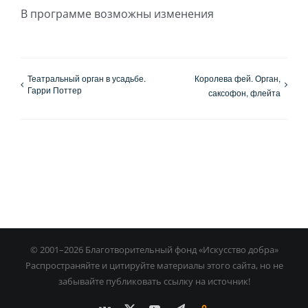
В программе возможны изменения
Театральный орган в усадьбе.
Королева фей. Орган,
Гарри Поттер
саксофон, флейта
© 2001–
2026 Благотворительный фонд «Искусство добра»
Распространяйте и цитируйте материалы этого сайта, но не
забывайте публиковать ссылку на источник!