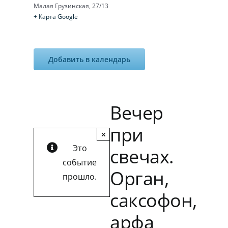
Малая Грузинская, 27/13
+ Карта Google
Добавить в календарь
Вечер
при
×
Это
свечах.
событие
Орган,
прошло.
саксофон,
арфа