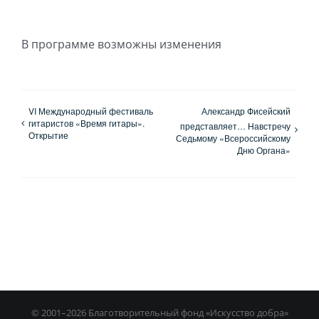
В программе возможны изменения
VI Международный фестиваль
Александр Фисейский
гитаристов «Время гитары».
представляет… Навстречу
Открытие
Седьмому «Всероссийскому
Дню Органа»
© 2001–
2026 Благотворительный фонд «Искусство добра»