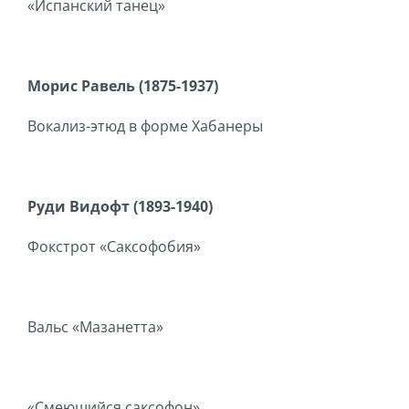
«Испанский танец»
Морис Равель (1875-1937)
Вокализ-этюд в форме Хабанеры
Руди Видофт (1893-1940)
Фокстрот «Саксофобия»
Вальс «Мазанетта»
«Смеющийся саксофон»