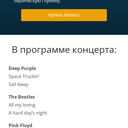
лирическую глубину.
Купить билеты
В программе концерта:
Deep Purple
Space Truckin’
Sail Away
The Beatles
All my loving
A hard day’s night
Pink Floyd