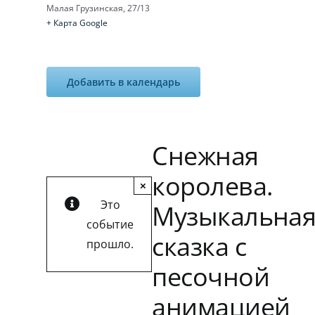
Малая Грузинская, 27/13
+ Карта Google
Добавить в календарь
Снежная
королева.
×
Это
Музыкальна
событие
сказка с
прошло.
песочной
анимацией