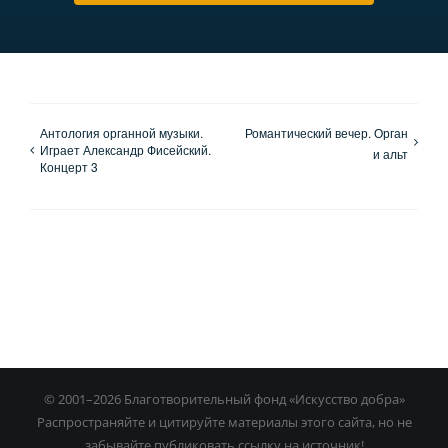
Антология органной музыки.
Романтический вечер. Орган
Играет Александр Фисейский.
и альт
Концерт 3
© 2001–
2026 Благотворительный фонд «Искусство добра»
Распространяйте и цитируйте материалы этого сайта, но не
забывайте публиковать ссылку на источник!