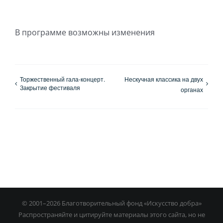
В программе возможны изменения
Торжественный гала-концерт.
Нескучная классика на двух
Закрытие фестиваля
органах
© 2001–
2026 Благотворительный фонд «Искусство добра»
Распространяйте и цитируйте материалы этого сайта, но не