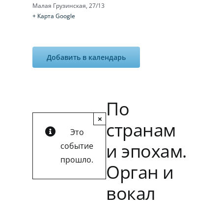
Малая Грузинская, 27/13
+ Карта Google
Добавить в календарь
По
×
странам
Это
и эпохам.
событие
прошло.
Орган и
вокал