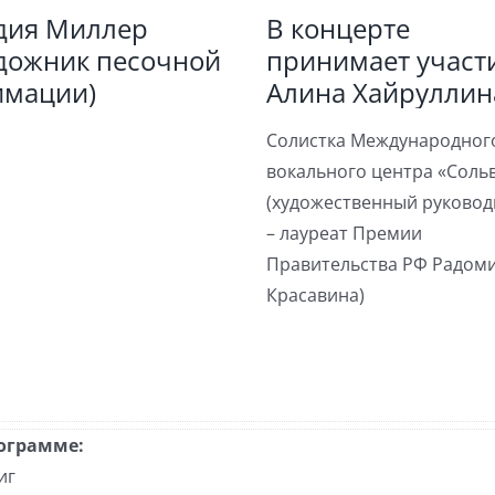
дия Миллер
В концерте
удожник песочной
принимает участ
имации)
Алина Хайруллин
Солистка Международног
вокального центра «Соль
(художественный руковод
– лауреат Премии
Правительства РФ Радом
Красавина)
ограмме:
иг