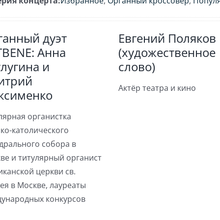
ерия концерта:
Избранное
,
Органный кроссовер
,
Популя
ганный дуэт
Евгений Поляков
TBENE: Анна
(художественное
лугина и
слово)
итрий
Актёр театра и кино
ксименко
лярная органистка
ко-католического
дрального собора в
ве и титулярный органист
иканской церкви св.
ея в Москве, лауреаты
ународных конкурсов