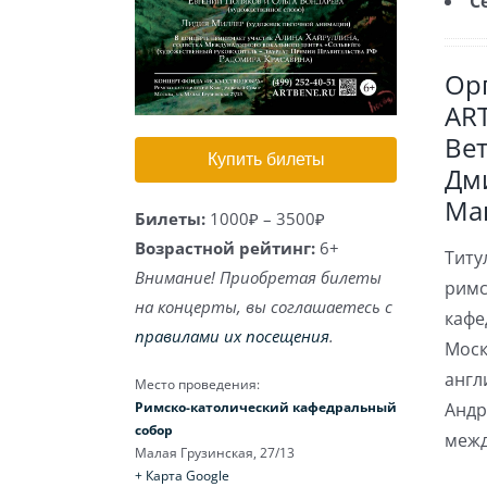
С
Ор
AR
Вет
Купить билеты
Дм
Ма
Билеты:
1000₽ – 3500₽
Возрастной рейтинг:
6+
Титу
Внимание! Приобретая билеты
римс
на концерты, вы соглашаетесь с
кафе
правилами их посещения
.
Моск
англ
Место проведения:
Римско-католический кафедральный
Андр
собор
межд
Малая Грузинская, 27/13
+ Карта Google