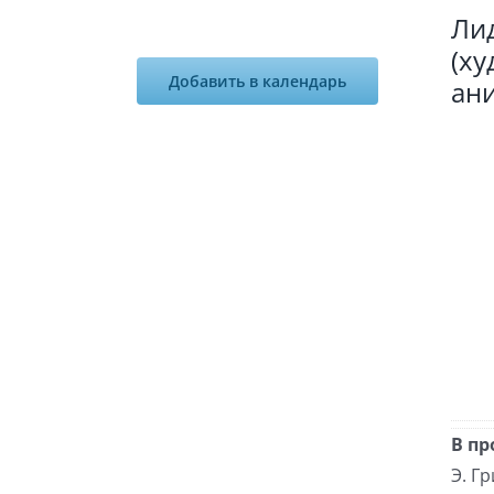
Ли
(х
Добавить в календарь
ан
В пр
Э. Гр