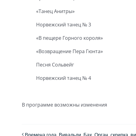
«Танец Анитры»
Норвежский танец № 3
«В пещере Горного короля»
«Возвращение Пера Гюнта»
Песня Сольвейг
Норвежский танец № 4
В программе возможны изменения
Времена года. Вивальди. Бах. Орган, скрипка, в