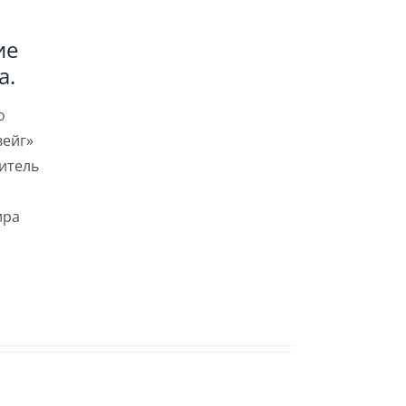
ие
а.
о
вейг»
итель
ира