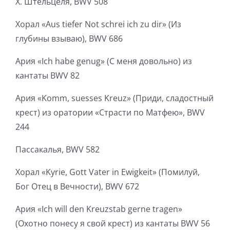
Х. Штёльцеля, BWV 508
Хорал «Aus tiefer Not schrei ich zu dir» (Из
глубины взываю), BWV 686
Ария «Ich habe genug» (С меня довольно) из
кантаты BWV 82
Ария «Komm, suesses Kreuz» (Приди, сладостный
крест) из оратории «Страсти по Матфею», BWV
244
Пассакалья, BWV 582
Хорал «Kyrie, Gott Vater in Ewigkeit» (Помилуй,
Бог Отец в Вечности), BWV 672
Ария «Ich will den Kreuzstab gerne tragen»
(Охотно понесу я свой крест) из кантаты BWV 56