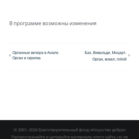
В программе возможны изменения
Органные вечера в Анапе.
Бах, Вивальди, Моцарт.
Орган и скрипка
Орган, вокал, гобой
© 2001–
2026 Благотворительный фонд «Искусство добра»
Распространяйте и цитируйте материалы этого сайта, но не