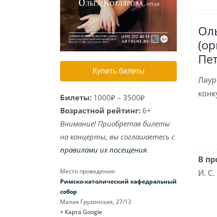
Ол
(ор
Пет
Купить билеты
Лаур
конк
Билеты:
1000₽ – 3500₽
Возрастной рейтинг:
6+
Внимание! Приобретая билеты
на концерты, вы соглашаетесь с
правилами их посещения
.
В пр
Место проведения:
И. С.
Римско-католический кафедральный
собор
Малая Грузинская, 27/13
+ Карта Google