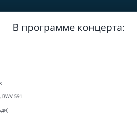
В программе концерта:
х
, BWV 591
ьди)