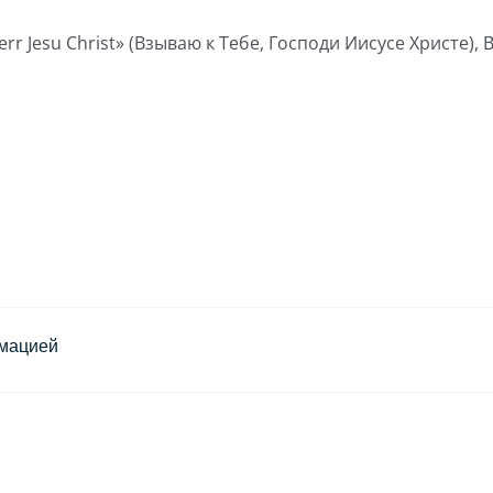
err Jesu Christ» (Взываю к Тебе, Господи Иисусе Христе),
имацией