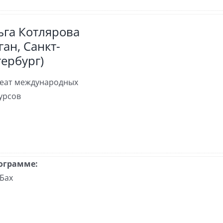
ьга Котлярова
ган, Санкт-
ербург)
еат международных
урсов
ограмме:
 Бах