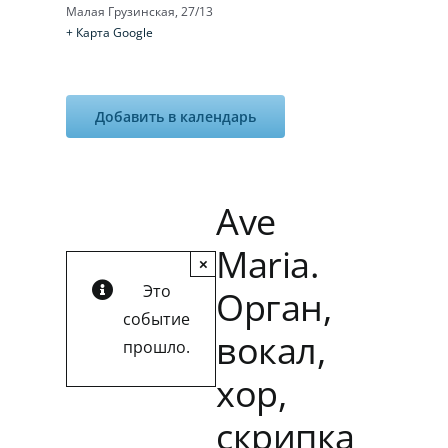
Малая Грузинская, 27/13
+ Карта Google
Добавить в календарь
Ave
Maria.
×
Это
Орган,
событие
вокал,
прошло.
хор,
скрипка