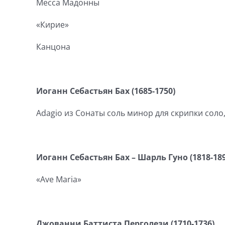
Месса Мадонны
«Кирие»
Канцона
Иоганн Себастьян Бах
(1685-1750)
Adagio из Сонаты соль минор для скрипки соло
Иоганн Себастьян Бах – Шарль Гуно (1818-189
«Ave Maria»
Джованни Баттиста Перголези (1710-1736)