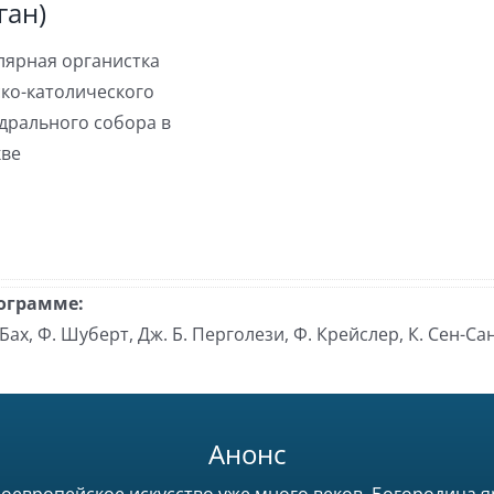
ган)
лярная органистка
ко-католического
дрального собора в
ве
ограмме:
 Бах, Ф. Шуберт, Дж. Б. Перголези, Ф. Крейслер, К. Сен-Сан
Анонс