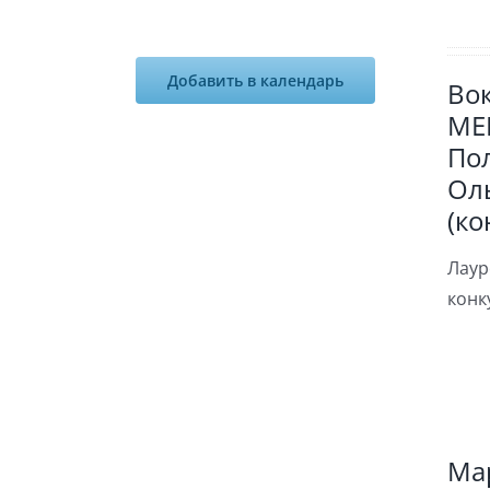
Добавить в календарь
Во
ME
Пол
Ол
(ко
Лаур
конк
Ма