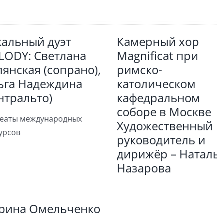
кальный дуэт
Камерный хор
LODY: Светлана
Magnificat при
янская (сопрано),
римско-
ьга Надеждина
католическом
нтральто)
кафедральном
соборе в Москве
еаты международных
Художественный
урсов
руководитель и
дирижёр – Натал
Назарова
рина Омельченко