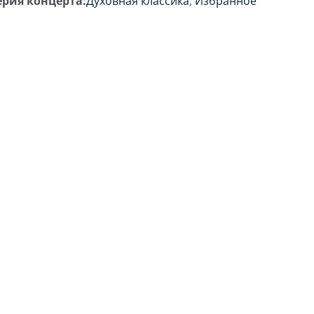
ерия концерта:
Духовная классика
,
Избранное