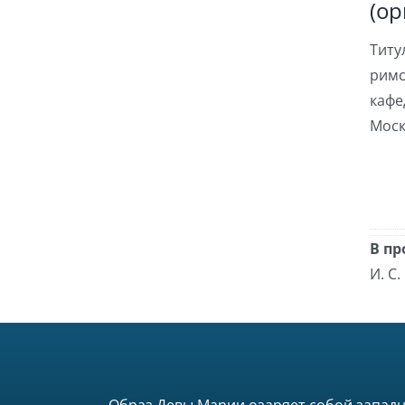
(ор
Титу
римс
кафе
Моск
В пр
И. С.