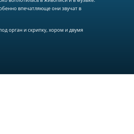
ко воплотилась в живописи и в музыке.
собенно впечатляюще они звучат в
од орган и скрипку, хором и двумя