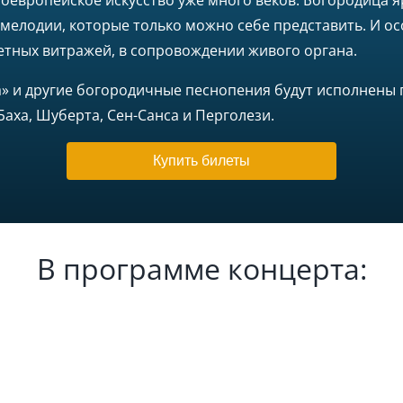
европейское искусство уже много веков. Богородица яр
мелодии, которые только можно себе представить. И о
етных витражей, в сопровождении живого органа.
a» и другие богородичные песнопения будут исполнены п
аха, Шуберта, Сен-Санса и Перголези.
Купить билеты
В программе концерта: