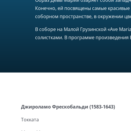
Образ Девы Марии озаряет собой западно
Конечно, ей посвящены самые красивые 
соборном пространстве, в окружении цв
В соборе на Малой Грузинской «Ave Mari
солистками. В программе произведения Б
Джироламо Фрескобальди (1583-1643)
Токката