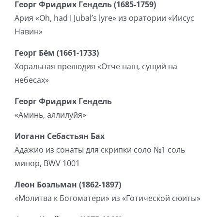
Георг Фридрих Гендель (1685-1759)
Ария «Oh, had I Jubal’s lyre» из оратории «Иисус
Навин»
Георг Бём (1661-1733)
Хоральная прелюдия «Отче наш, сущий на
небесах»
Георг Фридрих Гендель
«Аминь, аллилуйя»
Иоганн Себастьян Бах
Адажио из сонаты для скрипки соло №1 соль
минор, BWV 1001
Леон Боэльман (1862-1897)
«Молитва к Богоматери» из «Готической сюиты»