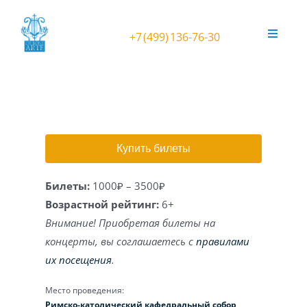
Skip
to
+7 (499) 136-76-30
Toggle
content
Navigat
Афиша
Фестиваль ORGANичное ЛЕТО
Купить билеты
Театральный орган в усадьбе
Билеты:
1000₽ – 3500₽
Концерты в Соборе
Возрастной рейтинг:
6+
Внимание! Приобретая билеты на
Концерты в Анапе
концерты, вы соглашаетесь с
правилами
их посещения
.
Орган Kuhn
Место проведения:
Римско-католический кафедральный собор