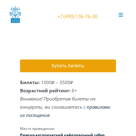
Skip
to
+7 (499) 136-76-30
Toggle
content
Navigat
Афиша
Фестиваль ORGANичное ЛЕТО
Купить билеты
Театральный орган в усадьбе
Билеты:
1000₽ – 3500₽
Концерты в Соборе
Возрастной рейтинг:
6+
Внимание! Приобретая билеты на
Концерты в Анапе
концерты, вы соглашаетесь с
правилами
их посещения
.
Орган Kuhn
Место проведения:
Римско-католический кафедральный собор