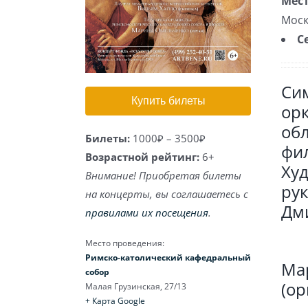
Мест
Моск
С
Си
Купить билеты
ор
об
Билеты:
1000₽ – 3500₽
фи
Возрастной рейтинг:
6+
Ху
Внимание! Приобретая билеты
рук
на концерты, вы соглашаетесь с
Дм
правилами их посещения
.
Место проведения:
Римско-католический кафедральный
Ма
собор
(ор
Малая Грузинская, 27/13
+ Карта Google