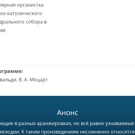
лярная органистка
ко-католического
дрального собора в
ве
ограмме:
ивальди, В. А. Моцарт
Анонс
ющие в разных аранжировках, но всё равно узнаваемые
 мелодии. К таким произведениям несомненно относятся