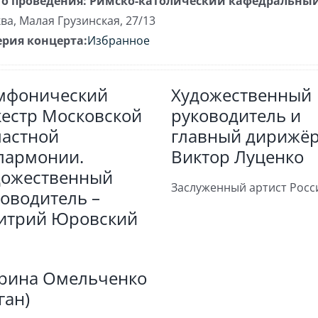
о проведения:
Римско-католический кафедральный
ва
,
Малая Грузинская, 27/13
ерия концерта:
Избранное
мфонический
Художественный
кестр Московской
руководитель и
ластной
главный дирижёр
лармонии.
Виктор Луценко
дожественный
Заслуженный артист Росс
оводитель –
итрий Юровский
рина Омельченко
ган)