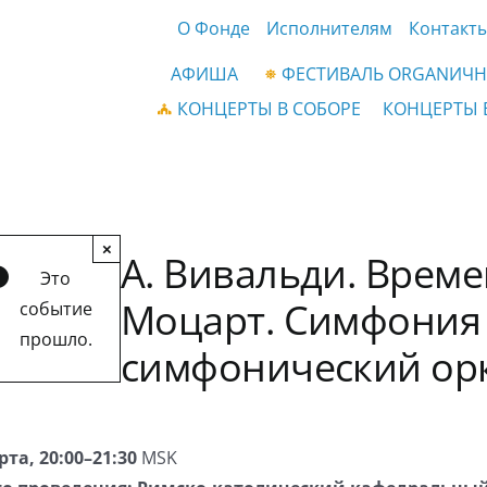
О Фонде
Исполнителям
Контакт
АФИША
ФЕСТИВАЛЬ ORGANИЧН
КОНЦЕРТЫ В СОБОРЕ
КОНЦЕРТЫ 
×
А. Вивальди. Времен
Это
Моцарт. Симфония 
событие
прошло.
симфонический ор
рта, 20:00–21:30
MSK