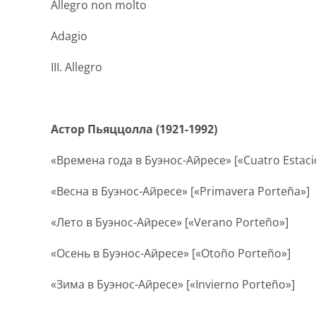
Allegro non molto
Adagio
III. Allegro
Астор Пьяццолла (1921-1992)
«Времена года в Буэнос-Айресе» [«Cuatro Estac
«Весна в Буэнос-Айресе» [«Primavera Porteña»]
«Лето в Буэнос-Айресе» [«Verano Porteño»]
«Осень в Буэнос-Айресе» [«Otoño Porteño»]
«Зима в Буэнос-Айресе» [«Invierno Porteño»]