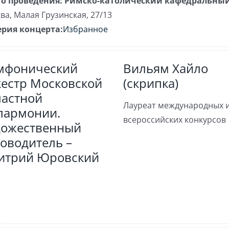
о проведения:
Римско-католический кафедральный
ва
,
Малая Грузинская, 27/13
ерия концерта:
Избранное
мфонический
Вильям Хайло
кестр Московской
(скрипка)
ластной
Лауреат международных 
лармонии.
всероссийских конкурсов
дожественный
оводитель –
итрий Юровский