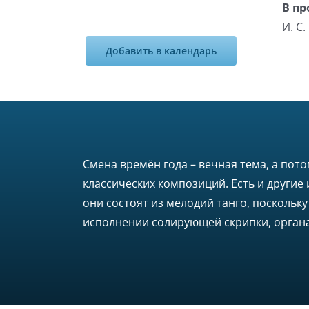
В пр
И. С.
Добавить в календарь
Смена времён года – вечная тема, а пот
классических композиций. Есть и другие
они состоят из мелодий танго, поскольк
исполнении солирующей скрипки, органа