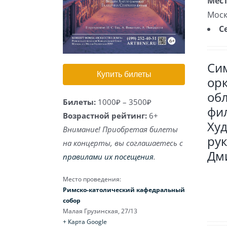
Мест
Моск
С
Си
Купить билеты
ор
об
Билеты:
1000₽ – 3500₽
фи
Возрастной рейтинг:
6+
Ху
Внимание! Приобретая билеты
рук
на концерты, вы соглашаетесь с
Дм
правилами их посещения
.
Место проведения:
Римско-католический кафедральный
собор
Малая Грузинская, 27/13
+ Карта Google