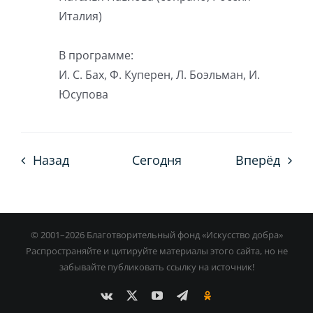
Италия)
В программе:
И. С. Бах, Ф. Куперен, Л. Боэльман, И.
Юсупова
Назад
Сегодня
Вперёд
© 2001–
2026 Благотворительный фонд «Искусство добра»
Распространяйте и цитируйте материалы этого сайта, но не
забывайте публиковать ссылку на источник!
Vk
X
YouTube
Custom
Ok