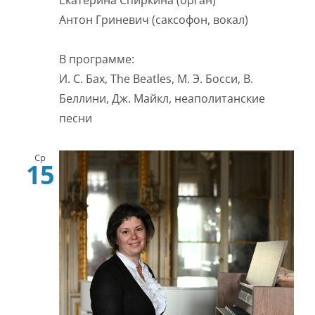
Екатерина Спиркина (орган)
Антон Гриневич (саксофон, вокал)
В программе:
И. С. Бах, The Beatles, М. Э. Босси, В.
Беллини, Дж. Майкл, неаполитанские
песни
Ср
15