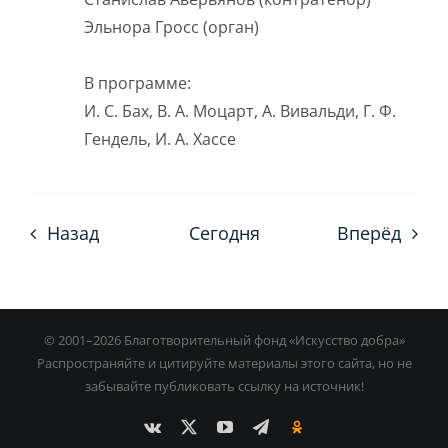
Эльнора Гросс (орган)
В программе:
И. С. Бах, В. А. Моцарт, А. Вивальди, Г. Ф.
Гендель, И. А. Хассе
Назад
Сегодня
Вперёд
© 2001–
2026 Благотворительный фонд «Искусство добра»
Распространяйте и цитируйте материалы этого сайта, но не
забывайте публиковать ссылку на источник!
Vk
X
YouTube
Custom
Ok